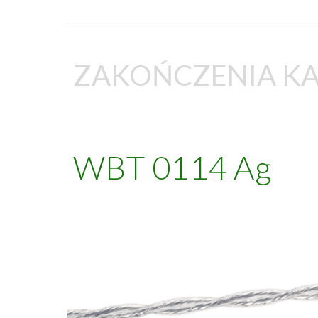
ZAKOŃCZENIA KA
WBT 0114
Ag