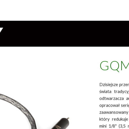
GQM
Dzisiejsze prz
świata tradycy
odtwarzacza a
opracował seri
zaawansowany 
który redukuj
mini 1/8" (3,5