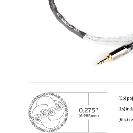
(Cp) po
(Ls) in
(Rdc) r