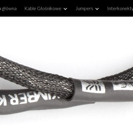
a główna
Kable Głośnikowe
Jumpers
Interkonekt
ip to main content
Skip to navigat