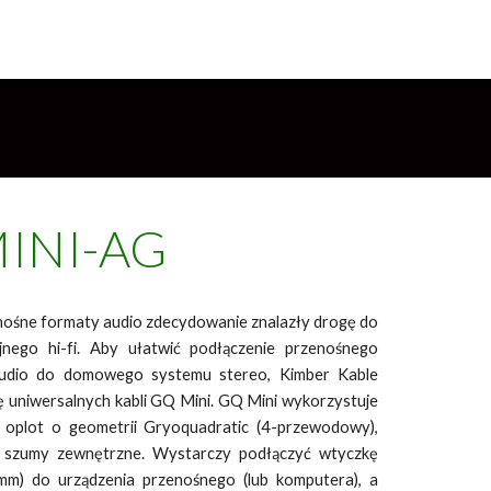
INI-AG
enośne formaty audio zdecydowanie znalazły drogę do
jnego hi-fi. Aby ułatwić podłączenie przenośnego
udio do domowego systemu stereo, Kimber Kable
ę uniwersalnych kabli GQ Mini. GQ Mini wykorzystuje
oplot o geometrii Gryoquadratic (4-przewodowy),
e szumy zewnętrzne. Wystarczy podłączyć wtyczkę
 mm) do urządzenia przenośnego (lub komputera), a