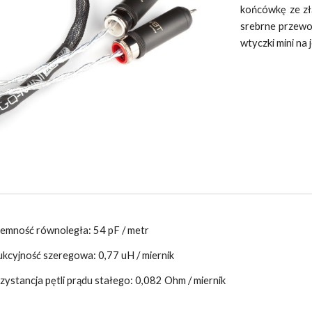
końcówkę ze z
srebrne przewo
wtyczki mini na 
jemność równoległa: 54 pF / metr
dukcyjność szeregowa: 0,77 uH / miernik
ezystancja pętli prądu stałego: 0,082 Ohm / miernik