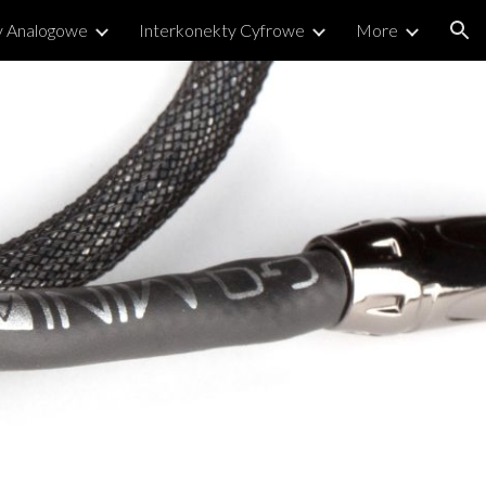
y Analogowe
Interkonekty Cyfrowe
More
ion