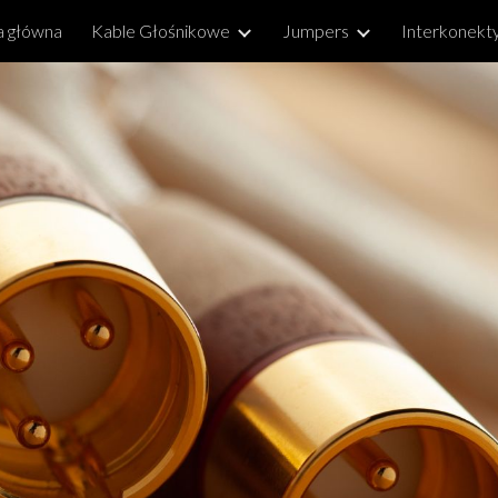
a główna
Kable Głośnikowe
Jumpers
Interkonekt
ip to main content
Skip to navigat