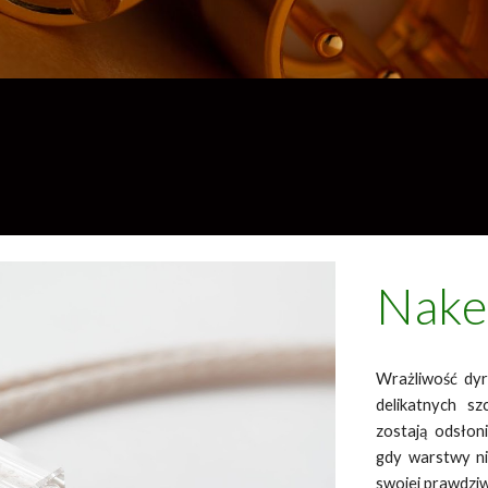
Nake
Wrażliwość dy
delikatnych s
zostają odsłon
gdy warstwy ni
swojej prawdziw