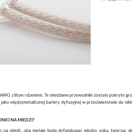
WG z litym rdzeniem. Te miedziane przewodniki zostały pokryte gru
 jako międzymetalicznej bariery dyfuzyjnej w przeciwieństwie do nik
NIO NA MIEDZI?
o na miedź, oba metale będą dyfundować między sobą, tworząc skł