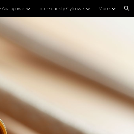
y Analogowe
Interkonekty Cyfrowe
More
ion