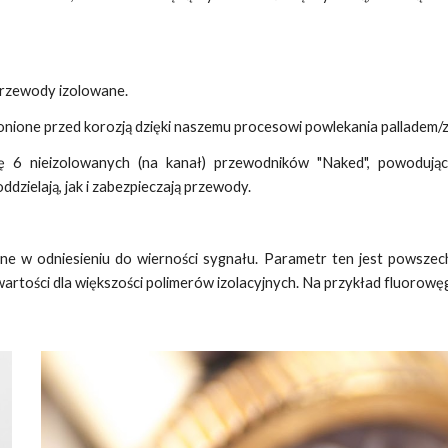
przewody izolowane.
onione przed korozją dzięki naszemu procesowi powlekania palladem/
ę 6 nieizolowanych (na kanał) przewodników "Naked", powodując 
zielają, jak i zabezpieczają przewody.
ne w odniesieniu do wierności sygnału. Parametr ten jest powszech
 wartości dla większości polimerów izolacyjnych. Na przykład fluorowę