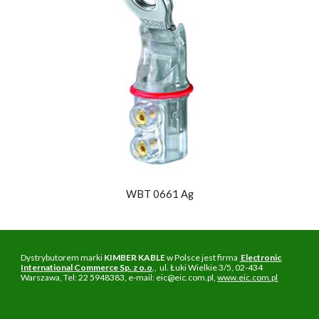
WBT 0661 Ag
Dystrybutorem marki
KIMBER KABLE
w Polsce jest firma
Electronic
International Commerce Sp. z o.o
., ul. Łuki Wielkie 3/5, 02-434
Warszawa, Tel: 22 5948383, e-mail: eic@eic.com.pl,
www.eic.com.pl